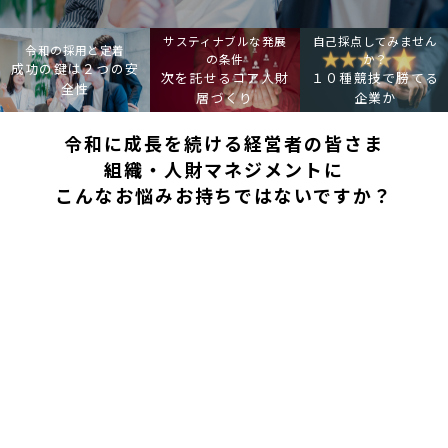
サスティナブルな発展
自己採点してみません
令和の採用と定着
の条件
か？
成功の鍵は２つの安
次を託せるコア人財
１０種競技で勝てる
全性
層づくり
企業か
令和に成長を続ける経営者の皆さま
組織・人財マネジメントに
こんなお悩みお持ちではないですか？
優秀人財が採用できない、定着して
くれない
変革・拡大を任せられる幹部が育っ
ていない
人的資本経営の強化は何から始めたら
いいの？
外国人雇用を拡大していくのは不