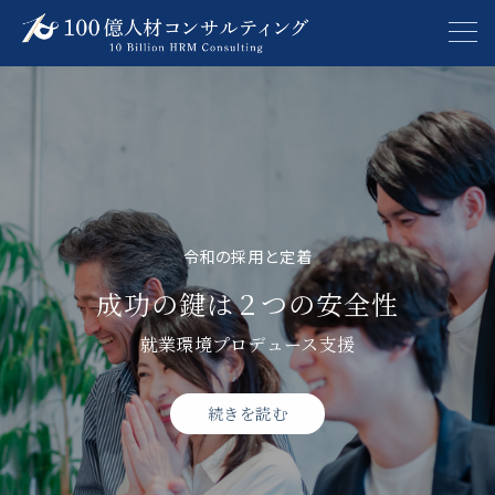
サスティナブルな発展の条件
自己採点してみませんか？
経営者さまとともに
令和の採用と定着
令和のまったなし
大切な人的資本を次の高みへ
次を託せるコア人財層づくり
“外国人活躍”が勝負を分ける
１０種競技で勝てる企業か
成功の鍵は２つの安全性
後継リーダー育成プログラム
事業ラインナップのご紹介
就業環境プロデュース支援
多文化協働へのサポート
人的資本経営レビュー
続きを読む
続きを読む
続きを読む
続きを読む
続きを読む